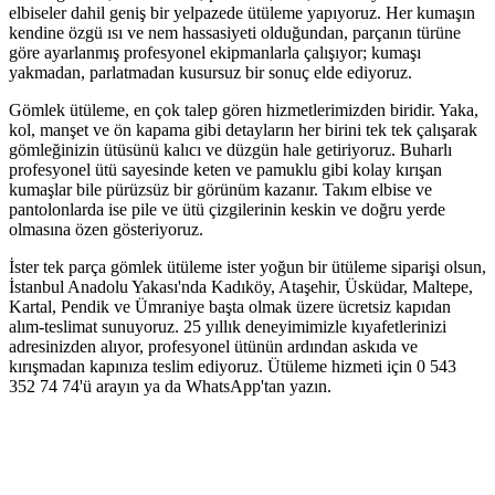
elbiseler dahil geniş bir yelpazede ütüleme yapıyoruz. Her kumaşın
kendine özgü ısı ve nem hassasiyeti olduğundan, parçanın türüne
göre ayarlanmış profesyonel ekipmanlarla çalışıyor; kumaşı
yakmadan, parlatmadan kusursuz bir sonuç elde ediyoruz.
Gömlek ütüleme, en çok talep gören hizmetlerimizden biridir. Yaka,
kol, manşet ve ön kapama gibi detayların her birini tek tek çalışarak
gömleğinizin ütüsünü kalıcı ve düzgün hale getiriyoruz. Buharlı
profesyonel ütü sayesinde keten ve pamuklu gibi kolay kırışan
kumaşlar bile pürüzsüz bir görünüm kazanır. Takım elbise ve
pantolonlarda ise pile ve ütü çizgilerinin keskin ve doğru yerde
olmasına özen gösteriyoruz.
İster tek parça gömlek ütüleme ister yoğun bir ütüleme siparişi olsun,
İstanbul Anadolu Yakası'nda Kadıköy, Ataşehir, Üsküdar, Maltepe,
Kartal, Pendik ve Ümraniye başta olmak üzere ücretsiz kapıdan
alım-teslimat sunuyoruz. 25 yıllık deneyimimizle kıyafetlerinizi
adresinizden alıyor, profesyonel ütünün ardından askıda ve
kırışmadan kapınıza teslim ediyoruz. Ütüleme hizmeti için 0 543
352 74 74'ü arayın ya da WhatsApp'tan yazın.