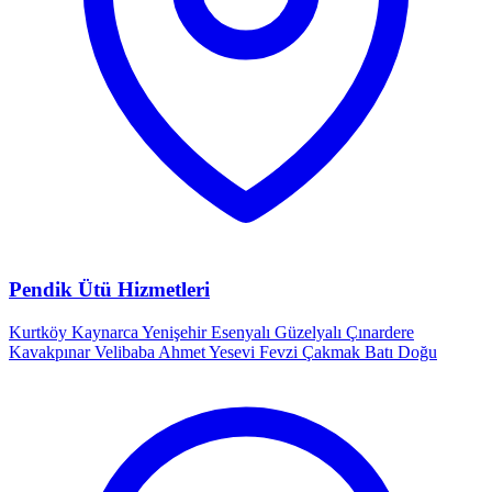
Pendik Ütü Hizmetleri
Kurtköy
Kaynarca
Yenişehir
Esenyalı
Güzelyalı
Çınardere
Kavakpınar
Velibaba
Ahmet Yesevi
Fevzi Çakmak
Batı
Doğu