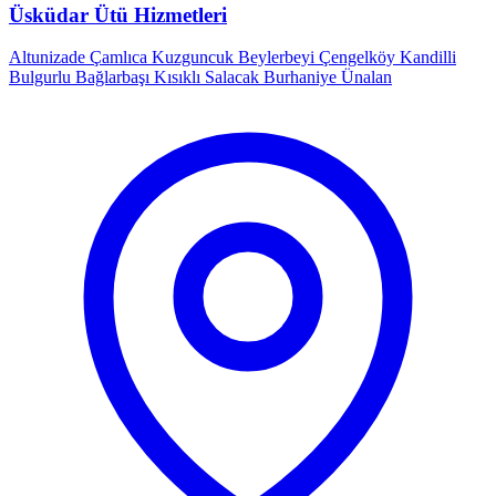
Üsküdar Ütü Hizmetleri
Altunizade
Çamlıca
Kuzguncuk
Beylerbeyi
Çengelköy
Kandilli
Bulgurlu
Bağlarbaşı
Kısıklı
Salacak
Burhaniye
Ünalan