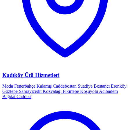
Kadıköy Ütü Hizmetleri
Moda
Fenerbahçe
Kalamış
Caddebostan
Suadiye
Bostancı
Erenköy
Göztepe
Sahrayıcedit
Kozyatağı
Fikirtepe
Koşuyolu
Acıbadem
Bağdat Caddesi