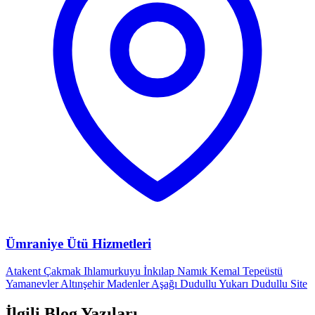
Ümraniye Ütü Hizmetleri
Atakent
Çakmak
Ihlamurkuyu
İnkılap
Namık Kemal
Tepeüstü
Yamanevler
Altınşehir
Madenler
Aşağı Dudullu
Yukarı Dudullu
Site
İlgili Blog Yazıları