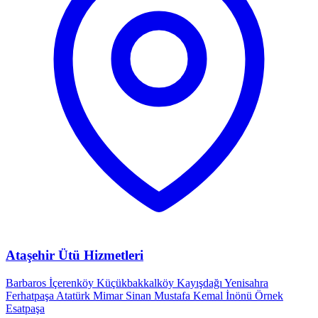
Ataşehir Ütü Hizmetleri
Barbaros
İçerenköy
Küçükbakkalköy
Kayışdağı
Yenisahra
Ferhatpaşa
Atatürk
Mimar Sinan
Mustafa Kemal
İnönü
Örnek
Esatpaşa