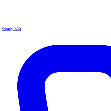
Sipariş
%20