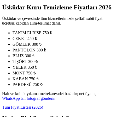
Üsküdar Kuru Temizleme Fiyatları 2026
Üsküdar ve çevresinde tüm hizmetlerimizde şeffaf, sabit fiyat —
ücretsiz kapıdan alım-teslimat dahil.
TAKIM ELBİSE
750 ₺
CEKET
450 ₺
GÖMLEK
300 ₺
PANTOLON
300 ₺
BLUZ
300 ₺
TİŞÖRT
300 ₺
YELEK
350 ₺
MONT
750 ₺
KABAN
750 ₺
PARDESÜ
750 ₺
Halı ve koltuk yıkama metrekare/adet bazlıdır; net fiyat için
WhatsApp'tan fotoğraf gönderin
.
Tüm Fiyat Listesi (2026)