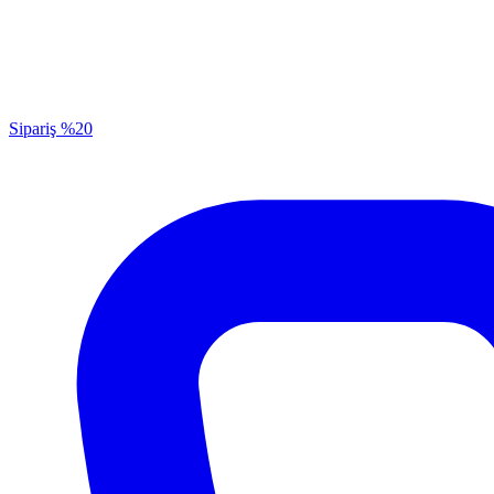
Sipariş
%20