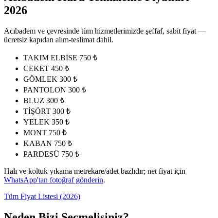
2026
Acıbadem ve çevresinde tüm hizmetlerimizde şeffaf, sabit fiyat —
ücretsiz kapıdan alım-teslimat dahil.
TAKIM ELBİSE
750 ₺
CEKET
450 ₺
GÖMLEK
300 ₺
PANTOLON
300 ₺
BLUZ
300 ₺
TİŞÖRT
300 ₺
YELEK
350 ₺
MONT
750 ₺
KABAN
750 ₺
PARDESÜ
750 ₺
Halı ve koltuk yıkama metrekare/adet bazlıdır; net fiyat için
WhatsApp'tan fotoğraf gönderin
.
Tüm Fiyat Listesi (2026)
Neden Bizi Seçmelisiniz?