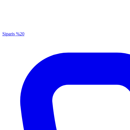
Sipariş
%20