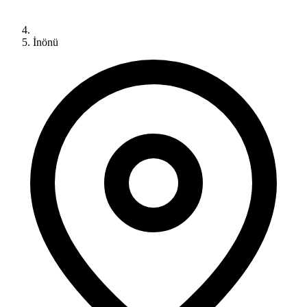
İnönü