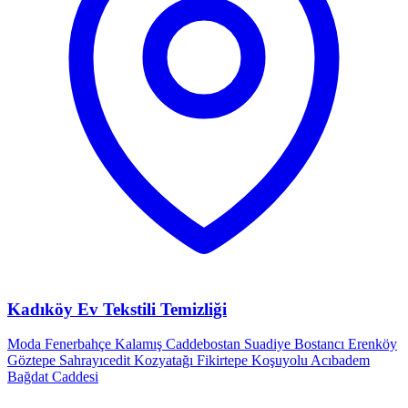
Kadıköy Ev Tekstili Temizliği
Moda
Fenerbahçe
Kalamış
Caddebostan
Suadiye
Bostancı
Erenköy
Göztepe
Sahrayıcedit
Kozyatağı
Fikirtepe
Koşuyolu
Acıbadem
Bağdat Caddesi