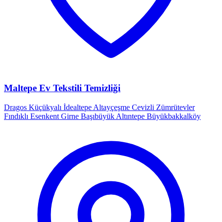
Maltepe Ev Tekstili Temizliği
Dragos
Küçükyalı
İdealtepe
Altayçeşme
Cevizli
Zümrütevler
Fındıklı
Esenkent
Girne
Başıbüyük
Altıntepe
Büyükbakkalköy