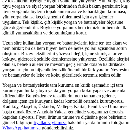
ev tekstillerini içeriğine uygun yöntemle yıkıyoruz. Yün yorgan, kuş
tüyü yorgan ve elyaf yorgan birbirinden farklı bakım gerektirir; kuş
tüyü yorganda tüylerin topaklanmaması ve kabarıklığını koruması,
yün yorganda ise keçeleşmenin önlenmesi için ayrı işlemler
uygulanır. Tek kişilik, çift kişilik yorgan ve battaniyeler ölçüsüne
göre değerlendirilir. Böylece yorganınız hem temizlenir hem de ilk
günkü yumuşaklığını ve dolgunluğunu korur.
Uzun süre kullanılan yorgan ve battaniyelerin içine ter, toz akarı ve
nem birikir; bu da hem hijyen hem de nefes yolları açısından sorun
oluşturur. Biz ev tekstillerini yüzeysel değil, içine sinmiş akar ve
kokuyu giderecek şekilde derinlemesine yıkıyoruz. Özellikle alerjisi
olanlar, bebekli aileler ve mevsim geçişlerinde dolaba kaldırılacak
yorganlar için bu hijyenik temizlik önemli bir fark yaratır. Nevresim
ve battaniyeler de leke ve koku giderilerek tertemiz teslim edilir.
Yorgan ve battaniyelerde tam kurutma en kritik aşamadır; içi tam
kurumayan bir kuş tüyü ya da yün yorgan koku yapar ve zamanla
küflenebilir. Bu yüzden ev tekstillerini nem tamamen gidene,
dolgusu içten içe kuruyana kadar kontrollü ortamda kurutuyoruz.
Kadıköy, Ataşehir, Üsküdar, Maltepe, Kartal, Pendik ve Ümraniye
başta olmak üzere Anadolu Yakası genelinde yorganınızı ücretsiz
kapıdan alıyoruz. Fiyat; ürünün türüne ve ölçüsüne göre belirlenir;
güncel bilgi için
fiyatlar sayfamıza
bakabilir ya da ürünün fotoğrafını
WhatsApp hattımıza
gönderebilirsiniz.