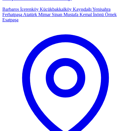
Barbaros
İçerenköy
Küçükbakkalköy
Kayışdağı
Yenisahra
Ferhatpaşa
Atatürk
Mimar Sinan
Mustafa Kemal
İnönü
Örnek
Esatpaşa