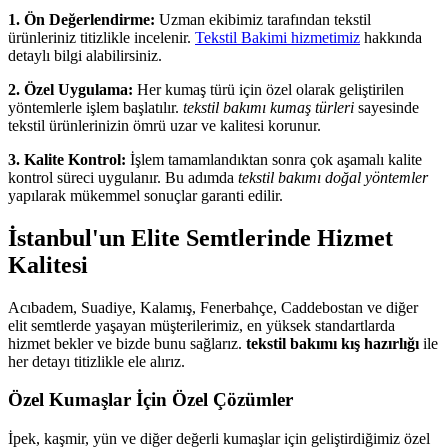
1. Ön Değerlendirme:
Uzman ekibimiz tarafından tekstil
ürünleriniz titizlikle incelenir.
Tekstil Bakimi hizmetimiz
hakkında
detaylı bilgi alabilirsiniz.
2. Özel Uygulama:
Her kumaş türü için özel olarak geliştirilen
yöntemlerle işlem başlatılır.
tekstil bakımı kumaş türleri
sayesinde
tekstil ürünlerinizin ömrü uzar ve kalitesi korunur.
3. Kalite Kontrol:
İşlem tamamlandıktan sonra çok aşamalı kalite
kontrol süreci uygulanır. Bu adımda
tekstil bakımı doğal yöntemler
yapılarak mükemmel sonuçlar garanti edilir.
İstanbul'un Elite Semtlerinde Hizmet
Kalitesi
Acıbadem, Suadiye, Kalamış, Fenerbahçe, Caddebostan ve diğer
elit semtlerde yaşayan müşterilerimiz, en yüksek standartlarda
hizmet bekler ve bizde bunu sağlarız.
tekstil bakımı kış hazırlığı
ile
her detayı titizlikle ele alırız.
Özel Kumaşlar İçin Özel Çözümler
İpek, kaşmir, yün ve diğer değerli kumaşlar için geliştirdiğimiz özel