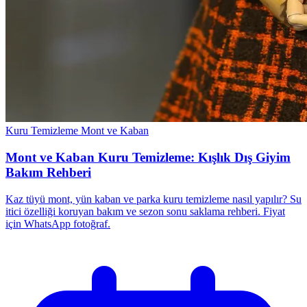
Kuru Temizleme
Mont ve Kaban
Mont ve Kaban Kuru Temizleme: Kışlık Dış Giyim
Bakım Rehberi
Kaz tüyü mont, yün kaban ve parka kuru temizleme nasıl yapılır? Su
itici özelliği koruyan bakım ve sezon sonu saklama rehberi. Fiyat
için WhatsApp fotoğraf.