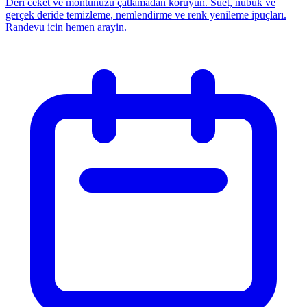
Deri ceket ve montunuzu çatlamadan koruyun. Süet, nubuk ve
gerçek deride temizleme, nemlendirme ve renk yenileme ipuçları.
Randevu icin hemen arayin.