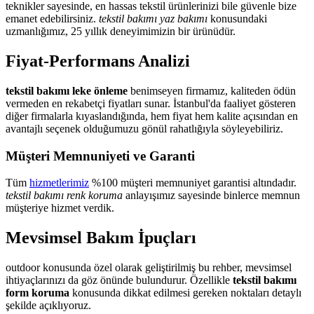
teknikler sayesinde, en hassas tekstil ürünlerinizi bile güvenle bize
emanet edebilirsiniz.
tekstil bakımı yaz bakımı
konusundaki
uzmanlığımız, 25 yıllık deneyimimizin bir ürünüdür.
Fiyat-Performans Analizi
tekstil bakımı leke önleme
benimseyen firmamız, kaliteden ödün
vermeden en rekabetçi fiyatları sunar. İstanbul'da faaliyet gösteren
diğer firmalarla kıyaslandığında, hem fiyat hem kalite açısından en
avantajlı seçenek olduğumuzu gönül rahatlığıyla söyleyebiliriz.
Müşteri Memnuniyeti ve Garanti
Tüm
hizmetlerimiz
%100 müşteri memnuniyet garantisi altındadır.
tekstil bakımı renk koruma
anlayışımız sayesinde binlerce memnun
müşteriye hizmet verdik.
Mevsimsel Bakım İpuçları
outdoor konusunda özel olarak geliştirilmiş bu rehber, mevsimsel
ihtiyaçlarınızı da göz önünde bulundurur. Özellikle
tekstil bakımı
form koruma
konusunda dikkat edilmesi gereken noktaları detaylı
şekilde açıklıyoruz.