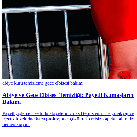
abiye kuru temizleme
gece elbisesi bakımı
Abiye ve Gece Elbisesi Temizliği: Payetli Kumaşların
Bakımı
Payetli, işlemeli ve tüllü abiyeleriniz nasıl temizlenir? Ter, makyaj ve
içecek lekelerine karşı profesyonel çözüm. Ücretsiz kapıdan alım ile
hemen arayın.