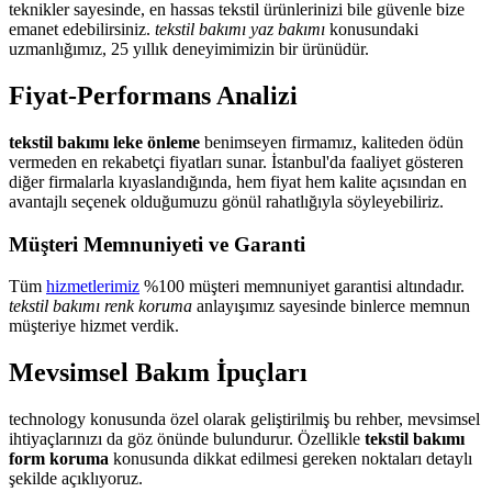
teknikler sayesinde, en hassas tekstil ürünlerinizi bile güvenle bize
emanet edebilirsiniz.
tekstil bakımı yaz bakımı
konusundaki
uzmanlığımız, 25 yıllık deneyimimizin bir ürünüdür.
Fiyat-Performans Analizi
tekstil bakımı leke önleme
benimseyen firmamız, kaliteden ödün
vermeden en rekabetçi fiyatları sunar. İstanbul'da faaliyet gösteren
diğer firmalarla kıyaslandığında, hem fiyat hem kalite açısından en
avantajlı seçenek olduğumuzu gönül rahatlığıyla söyleyebiliriz.
Müşteri Memnuniyeti ve Garanti
Tüm
hizmetlerimiz
%100 müşteri memnuniyet garantisi altındadır.
tekstil bakımı renk koruma
anlayışımız sayesinde binlerce memnun
müşteriye hizmet verdik.
Mevsimsel Bakım İpuçları
technology konusunda özel olarak geliştirilmiş bu rehber, mevsimsel
ihtiyaçlarınızı da göz önünde bulundurur. Özellikle
tekstil bakımı
form koruma
konusunda dikkat edilmesi gereken noktaları detaylı
şekilde açıklıyoruz.