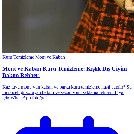
Kuru Temizleme
Mont ve Kaban
Mont ve Kaban Kuru Temizleme: Kışlık Dış Giyim
Bakım Rehberi
Kaz tüyü mont, yün kaban ve parka kuru temizleme nasıl yapılır? Su
itici özelliği koruyan bakım ve sezon sonu saklama rehberi. Fiyat
için WhatsApp fotoğraf.