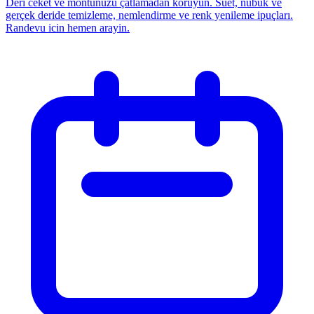
Deri ceket ve montunuzu çatlamadan koruyun. Süet, nubuk ve
gerçek deride temizleme, nemlendirme ve renk yenileme ipuçları.
Randevu icin hemen arayin.