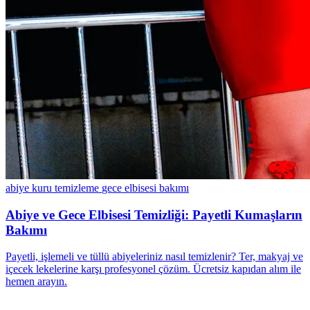
abiye kuru temizleme
gece elbisesi bakımı
Abiye ve Gece Elbisesi Temizliği: Payetli Kumaşların
Bakımı
Payetli, işlemeli ve tüllü abiyeleriniz nasıl temizlenir? Ter, makyaj ve
içecek lekelerine karşı profesyonel çözüm. Ücretsiz kapıdan alım ile
hemen arayın.