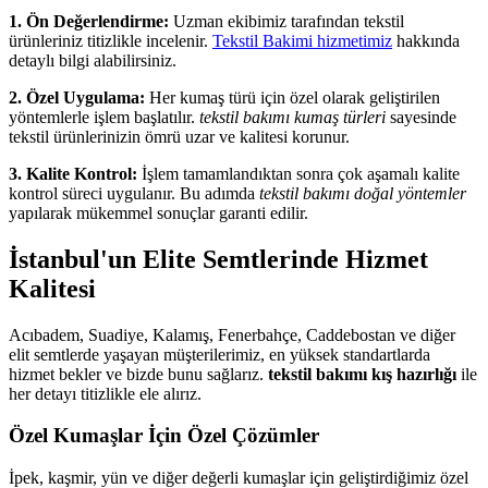
1. Ön Değerlendirme:
Uzman ekibimiz tarafından tekstil
ürünleriniz titizlikle incelenir.
Tekstil Bakimi hizmetimiz
hakkında
detaylı bilgi alabilirsiniz.
2. Özel Uygulama:
Her kumaş türü için özel olarak geliştirilen
yöntemlerle işlem başlatılır.
tekstil bakımı kumaş türleri
sayesinde
tekstil ürünlerinizin ömrü uzar ve kalitesi korunur.
3. Kalite Kontrol:
İşlem tamamlandıktan sonra çok aşamalı kalite
kontrol süreci uygulanır. Bu adımda
tekstil bakımı doğal yöntemler
yapılarak mükemmel sonuçlar garanti edilir.
İstanbul'un Elite Semtlerinde Hizmet
Kalitesi
Acıbadem, Suadiye, Kalamış, Fenerbahçe, Caddebostan ve diğer
elit semtlerde yaşayan müşterilerimiz, en yüksek standartlarda
hizmet bekler ve bizde bunu sağlarız.
tekstil bakımı kış hazırlığı
ile
her detayı titizlikle ele alırız.
Özel Kumaşlar İçin Özel Çözümler
İpek, kaşmir, yün ve diğer değerli kumaşlar için geliştirdiğimiz özel