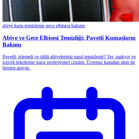
abiye kuru temizleme
gece elbisesi bakımı
Abiye ve Gece Elbisesi Temizliği: Payetli Kumaşların
Bakımı
Payetli, işlemeli ve tüllü abiyeleriniz nasıl temizlenir? Ter, makyaj ve
içecek lekelerine karşı profesyonel çözüm. Ücretsiz kapıdan alım ile
hemen arayın.