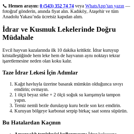
📞
Hemen arayın:
0 (543) 352 74 74
veya
WhatsApp’tan yazın
—
fotoğraf gönderin, anında fiyat alın. Kadıköy, Ataşehir ve tüm
Anadolu Yakası’nda ücretsiz kapıdan alım.
İdrar ve Kusmuk Lekelerinde Doğru
Müdahale
Evcil hayvan kazalarında ilk 10 dakika kritiktir. İdrar kuruyup
kristalleştiğinde hem leke hem de hayvanın aynı noktayı tekrar
işaretlemesine neden olan koku kalır.
Taze İdrar Lekesi İçin Adımlar
Kağıt havluyla üzerine basarak mümkün olduğunca sıvıyı
emdirin; ovmayın.
1 ölçü beyaz sirke + 2 ölçü soğuk su karışımıyla tampon
yapın.
Temiz nemli bezle durulayıp kuru bezle son kez emdirin.
Kuruyan bölgeye karbonat serpip birkaç saat sonra süpürün.
Bu Hatalardan Kaçının