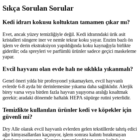
Sıkça Sorulan Sorular
Kedi idrarı kokusu koltuktan tamamen çıkar mı?
Evet, ancak yüzey temizliğiyle değil. Kedi idrarındaki ürik asit
kristalleri süngere iner ve nemle tekrar koku yayar. Enzim bazlı ön
işlem ve derin ekstraksiyon yapıldığında koku kaynağıyla birlikte
giderilir; oda spreyleri ve parfümlü ürünler sadece geçici maskeleme
yapar.
Evcil hayvanı olan evde halı ne sıklıkla yıkanmalı?
Genel öneri yılda bir profesyonel yıkamayken, evcil hayvanlı
evlerde 6-8 ayda bir derinlemesine yıkama daha sağlıklıdır. Alerjik
birey varsa veya birden fazla hayvan yaşıyorsa aralığı kısaltmak
gerekir; aradaki dönemde haftalık HEPA süpürge rutini yeterlidir.
Temizlikte kullanılan ürünler kedi ve köpekler için
güvenli mi?
Dry Alle olarak evcil hayvanlı evlerden gelen tekstillerde tahriş edici
ağır kimyasallardan kaçınıyor, işlem sonrası kalıntı bırakmayan