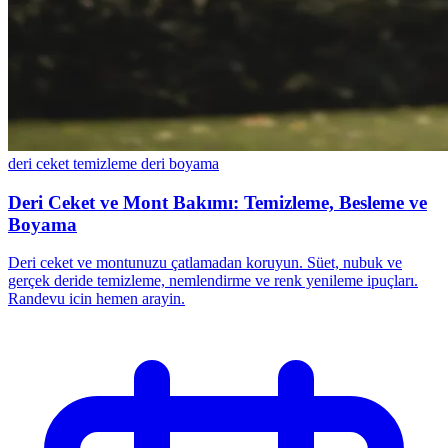
deri ceket temizleme
deri boyama
Deri Ceket ve Mont Bakımı: Temizleme, Besleme ve
Boyama
Deri ceket ve montunuzu çatlamadan koruyun. Süet, nubuk ve
gerçek deride temizleme, nemlendirme ve renk yenileme ipuçları.
Randevu icin hemen arayin.