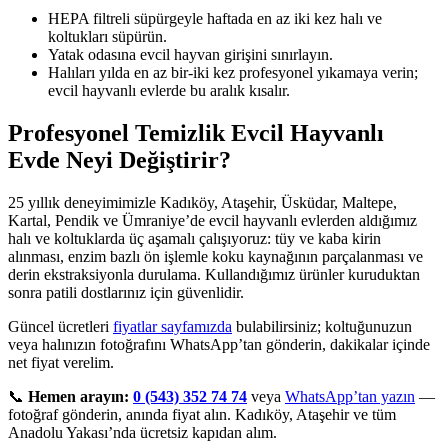
HEPA filtreli süpürgeyle haftada en az iki kez halı ve
koltukları süpürün.
Yatak odasına evcil hayvan girişini sınırlayın.
Halıları yılda en az bir-iki kez profesyonel yıkamaya verin;
evcil hayvanlı evlerde bu aralık kısalır.
Profesyonel Temizlik Evcil Hayvanlı
Evde Neyi Değiştirir?
25 yıllık deneyimimizle Kadıköy, Ataşehir, Üsküdar, Maltepe,
Kartal, Pendik ve Ümraniye’de evcil hayvanlı evlerden aldığımız
halı ve koltuklarda üç aşamalı çalışıyoruz: tüy ve kaba kirin
alınması, enzim bazlı ön işlemle koku kaynağının parçalanması ve
derin ekstraksiyonla durulama. Kullandığımız ürünler kuruduktan
sonra patili dostlarınız için güvenlidir.
Güncel ücretleri
fiyatlar sayfamızda
bulabilirsiniz; koltuğunuzun
veya halınızın fotoğrafını WhatsApp’tan gönderin, dakikalar içinde
net fiyat verelim.
📞
Hemen arayın:
0 (543) 352 74 74
veya
WhatsApp’tan yazın
—
fotoğraf gönderin, anında fiyat alın. Kadıköy, Ataşehir ve tüm
Anadolu Yakası’nda ücretsiz kapıdan alım.