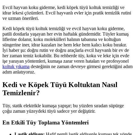
Evcil hayvan koku giderme, kedi köpek tüyü koltuk temizliği ve
idrar lekesi çözümleri. Evcil hayvanlı evler için pratik temizlik rutini
ve uzman önerileri.
Kedi köpek tüyü koltuk temizliği ve evcil hayvan koku giderme,
patili dostlarla yaşayan her evin haftalık gündemidir. Tüyler kumaş
liflerine dolanır, koku molekülleri halının tabanına ve koltuğun
süngerine iner, idrar kazaları ise hem leke hem kalıcı koku bırakır.
İyi haber şu: doğru rutin ve doğru araçlarla evcil hayvanlı bir ev de
her zaman temiz kokabilir. Bu rehberde tüy, koku ve leke için evde
işe yarayan yöntemleri, kumaşa zarar veren hataları ve profesyonel
koltuk yıkama
desteğinin ne zaman devreye girmesi gerektiğini adım
adım anlatıyoruz.
Kedi ve Köpek Tüyü Koltuktan Nasıl
Temizlenir?
Tüy, statik elektrikle kumaşa yapışır; bu yüzden sıradan süpürge
çoğu zaman yüzeydeki tüyü sadece yer değiştirir.
En Etkili Tüy Toplama Yöntemleri
Lastik eldiven:
Hafif nemli lastik eldivenle kumaşı tek yönde