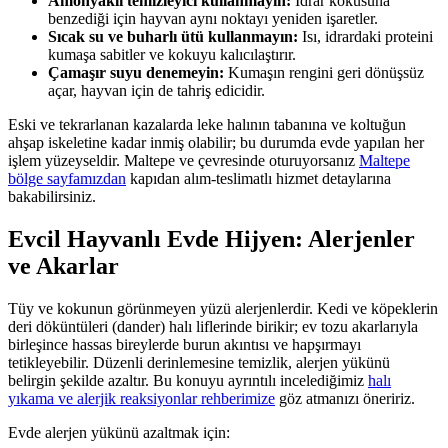
Amonyaklı temizleyici kullanmayın:
İdrar kokusuna
benzediği için hayvan aynı noktayı yeniden işaretler.
Sıcak su ve buharlı ütü kullanmayın:
Isı, idrardaki proteini
kumaşa sabitler ve kokuyu kalıcılaştırır.
Çamaşır suyu denemeyin:
Kumaşın rengini geri dönüşsüz
açar, hayvan için de tahriş edicidir.
Eski ve tekrarlanan kazalarda leke halının tabanına ve koltuğun
ahşap iskeletine kadar inmiş olabilir; bu durumda evde yapılan her
işlem yüzeyseldir. Maltepe ve çevresinde oturuyorsanız
Maltepe
bölge sayfamızdan
kapıdan alım-teslimatlı hizmet detaylarına
bakabilirsiniz.
Evcil Hayvanlı Evde Hijyen: Alerjenler
ve Akarlar
Tüy ve kokunun görünmeyen yüzü alerjenlerdir. Kedi ve köpeklerin
deri döküntüleri (dander) halı liflerinde birikir; ev tozu akarlarıyla
birleşince hassas bireylerde burun akıntısı ve hapşırmayı
tetikleyebilir. Düzenli derinlemesine temizlik, alerjen yükünü
belirgin şekilde azaltır. Bu konuyu ayrıntılı incelediğimiz
halı
yıkama ve alerjik reaksiyonlar rehberimize
göz atmanızı öneririz.
Evde alerjen yükünü azaltmak için: