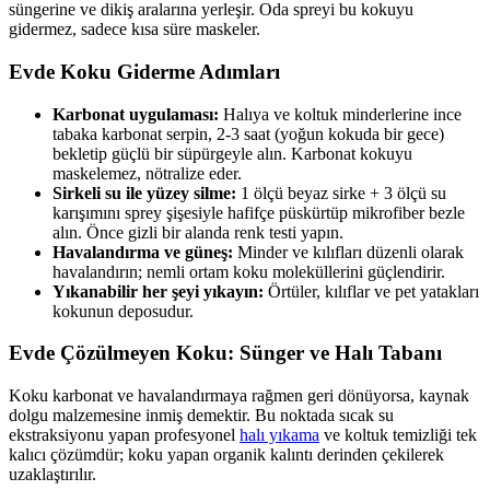
süngerine ve dikiş aralarına yerleşir. Oda spreyi bu kokuyu
gidermez, sadece kısa süre maskeler.
Evde Koku Giderme Adımları
Karbonat uygulaması:
Halıya ve koltuk minderlerine ince
tabaka karbonat serpin, 2-3 saat (yoğun kokuda bir gece)
bekletip güçlü bir süpürgeyle alın. Karbonat kokuyu
maskelemez, nötralize eder.
Sirkeli su ile yüzey silme:
1 ölçü beyaz sirke + 3 ölçü su
karışımını sprey şişesiyle hafifçe püskürtüp mikrofiber bezle
alın. Önce gizli bir alanda renk testi yapın.
Havalandırma ve güneş:
Minder ve kılıfları düzenli olarak
havalandırın; nemli ortam koku moleküllerini güçlendirir.
Yıkanabilir her şeyi yıkayın:
Örtüler, kılıflar ve pet yatakları
kokunun deposudur.
Evde Çözülmeyen Koku: Sünger ve Halı Tabanı
Koku karbonat ve havalandırmaya rağmen geri dönüyorsa, kaynak
dolgu malzemesine inmiş demektir. Bu noktada sıcak su
ekstraksiyonu yapan profesyonel
halı yıkama
ve koltuk temizliği tek
kalıcı çözümdür; koku yapan organik kalıntı derinden çekilerek
uzaklaştırılır.