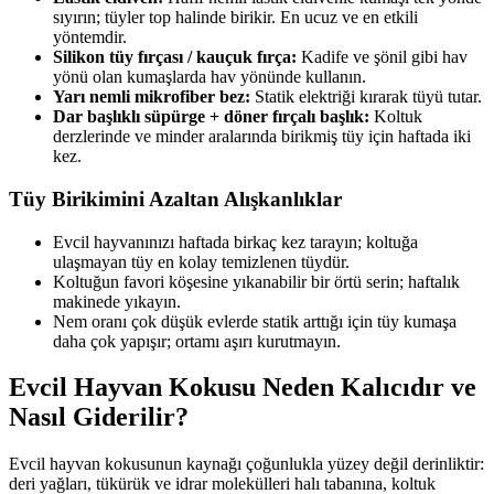
sıyırın; tüyler top halinde birikir. En ucuz ve en etkili
yöntemdir.
Silikon tüy fırçası / kauçuk fırça:
Kadife ve şönil gibi hav
yönü olan kumaşlarda hav yönünde kullanın.
Yarı nemli mikrofiber bez:
Statik elektriği kırarak tüyü tutar.
Dar başlıklı süpürge + döner fırçalı başlık:
Koltuk
derzlerinde ve minder aralarında birikmiş tüy için haftada iki
kez.
Tüy Birikimini Azaltan Alışkanlıklar
Evcil hayvanınızı haftada birkaç kez tarayın; koltuğa
ulaşmayan tüy en kolay temizlenen tüydür.
Koltuğun favori köşesine yıkanabilir bir örtü serin; haftalık
makinede yıkayın.
Nem oranı çok düşük evlerde statik arttığı için tüy kumaşa
daha çok yapışır; ortamı aşırı kurutmayın.
Evcil Hayvan Kokusu Neden Kalıcıdır ve
Nasıl Giderilir?
Evcil hayvan kokusunun kaynağı çoğunlukla yüzey değil derinliktir:
deri yağları, tükürük ve idrar molekülleri halı tabanına, koltuk