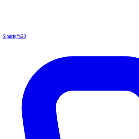
Sipariş
%20