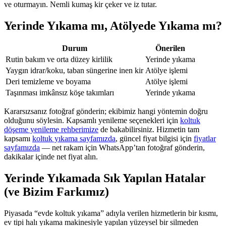
ve oturmayın. Nemli kumaş kir çeker ve iz tutar.
Yerinde Yıkama mı, Atölyede Yıkama mı?
Durum
Önerilen
Rutin bakım ve orta düzey kirlilik
Yerinde yıkama
Yaygın idrar/koku, taban süngerine inen kir
Atölye işlemi
Deri temizleme ve boyama
Atölye işlemi
Taşınması imkânsız köşe takımları
Yerinde yıkama
Kararsızsanız fotoğraf gönderin; ekibimiz hangi yöntemin doğru
olduğunu söylesin. Kapsamlı yenileme seçenekleri için
koltuk
döşeme yenileme rehberimize
de bakabilirsiniz. Hizmetin tam
kapsamı
koltuk yıkama sayfamızda
, güncel fiyat bilgisi için
fiyatlar
sayfamızda
— net rakam için WhatsApp’tan fotoğraf gönderin,
dakikalar içinde net fiyat alın.
Yerinde Yıkamada Sık Yapılan Hatalar
(ve Bizim Farkımız)
Piyasada “evde koltuk yıkama” adıyla verilen hizmetlerin bir kısmı,
ev tipi halı yıkama makinesiyle yapılan yüzeysel bir silmeden