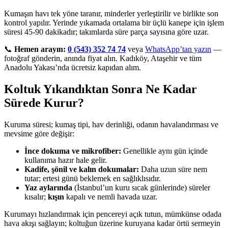
Kumaşın havı tek yöne taranır, minderler yerleştirilir ve birlikte son
kontrol yapılır. Yerinde yıkamada ortalama bir üçlü kanepe için işlem
süresi 45-90 dakikadır; takımlarda süre parça sayısına göre uzar.
📞
Hemen arayın:
0 (543) 352 74 74
veya
WhatsApp’tan yazın
—
fotoğraf gönderin, anında fiyat alın. Kadıköy, Ataşehir ve tüm
Anadolu Yakası’nda ücretsiz kapıdan alım.
Koltuk Yıkandıktan Sonra Ne Kadar
Sürede Kurur?
Kuruma süresi; kumaş tipi, hav derinliği, odanın havalandırması ve
mevsime göre değişir:
İnce dokuma ve mikrofiber:
Genellikle aynı gün içinde
kullanıma hazır hale gelir.
Kadife, şönil ve kalın dokumalar:
Daha uzun süre nem
tutar; ertesi günü beklemek en sağlıklısıdır.
Yaz aylarında
(İstanbul’un kuru sıcak günlerinde) süreler
kısalır;
kışın
kapalı ve nemli havada uzar.
Kurumayı hızlandırmak için pencereyi açık tutun, mümkünse odada
hava akışı sağlayın; koltuğun üzerine kuruyana kadar örtü sermeyin