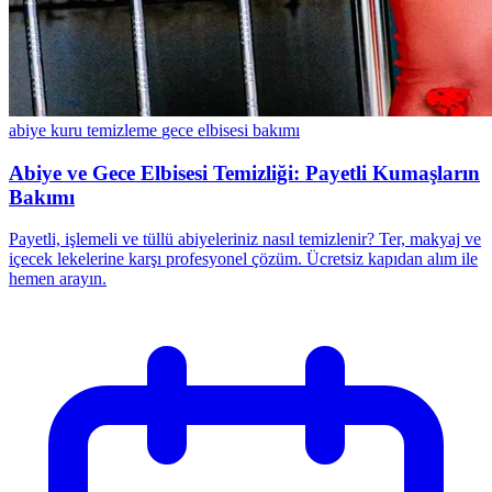
abiye kuru temizleme
gece elbisesi bakımı
Abiye ve Gece Elbisesi Temizliği: Payetli Kumaşların
Bakımı
Payetli, işlemeli ve tüllü abiyeleriniz nasıl temizlenir? Ter, makyaj ve
içecek lekelerine karşı profesyonel çözüm. Ücretsiz kapıdan alım ile
hemen arayın.