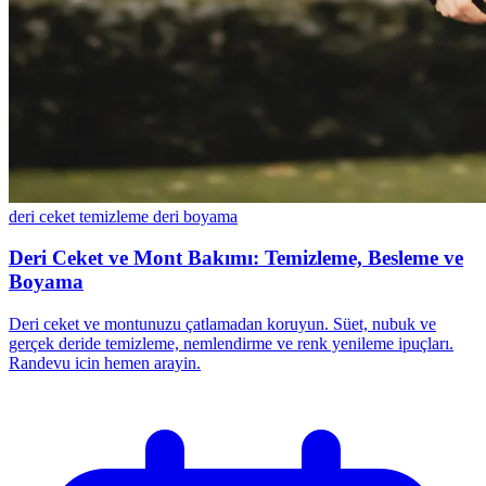
deri ceket temizleme
deri boyama
Deri Ceket ve Mont Bakımı: Temizleme, Besleme ve
Boyama
Deri ceket ve montunuzu çatlamadan koruyun. Süet, nubuk ve
gerçek deride temizleme, nemlendirme ve renk yenileme ipuçları.
Randevu icin hemen arayin.