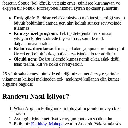
ibarettir. Sonuç: bol köpük, yetersiz emiş, günlerce kurumayan ve
ekşiyen bir koltuk. Profesyonel hizmeti ayıran noktalar şunlardır:
Emiş gücü:
Endüstriyel ekstraksiyon makinesi, verdiği suyun
büyük bölümünü anında geri alır; koltuk sünger seviyesinde
ıslanmaz.
Kumaşa özel program:
Tek tip deterjanla her kumaşı
yıkayan ekipler kadifede tüy yatması, şönilde renk
dalgalanması bırakır.
Kalıntısız durulama:
Kumaşta kalan şampuan, mıknatıs gibi
kir çeker; koltuk birkaç haftada eskisinden beter görünür.
Ölçülü nem:
Doğru işlemde kumaş nemli çıkar, ıslak değil.
Islak teslim, küf ve koku davetiyesidir.
25 yıllık saha deneyimimizde edindiğimiz en net ders şu: yerinde
yıkamanın kalitesi makineden çok, makineyi kullanan elin kumaş
bilgisine bağlıdır.
Randevu Nasıl İşliyor?
WhatsApp’tan koltuğunuzun fotoğrafını gönderin veya bizi
arayın.
Aynı gün içinde net fiyat ve uygun randevu saatini alın.
Ekibimiz
Kadıköy
,
Maltepe
ve tüm Anadolu Yakası’nda söz