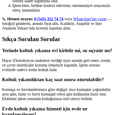
verilen saatte kapınızda olur.
İşlem biter, birlikte kontrol edersiniz; memnuniyet onayınızla
süreç tamamlanır.
📞
Hemen arayın:
0 (543) 352 74 74
veya
WhatsApp’tan yazın
—
fotoğraf gönderin, anında fiyat alın. Kadıköy, Ataşehir ve tüm
Anadolu Yakası’nda ücretsiz kapıdan alım.
Sıkça Sorulan Sorular
Yerinde koltuk yıkama evi kirletir mi, su sıçratır mı?
Hayır. Ekstraksiyon makinesi verdiği suyu anında geri emer; zemin
ve çevre mobilyalar koruma örtüsüyle kapatılır. İşlem sonrası
evinizde sadece temiz koltuk kalır.
Koltuk yıkandıktan kaç saat sonra oturulabilir?
Kumaşa ve havalandırmaya göre değişir; ince kumaşlar çoğunlukla
aynı gün, kalın ve havlı kumaşlar ertesi gün kullanıma hazır olur.
Ekibimiz işlem sonunda koltuğunuza özel süreyi belirtir.
Evde koltuk yıkama hizmeti için evde ne
hazırlamalıyım?