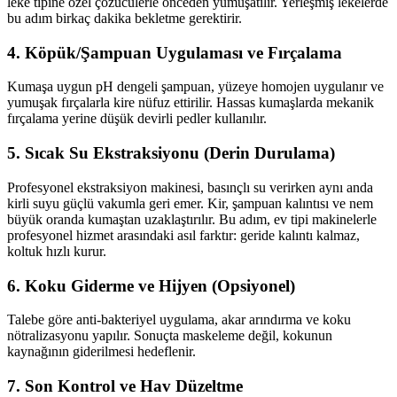
leke tipine özel çözücülerle önceden yumuşatılır. Yerleşmiş lekelerde
bu adım birkaç dakika bekletme gerektirir.
4. Köpük/Şampuan Uygulaması ve Fırçalama
Kumaşa uygun pH dengeli şampuan, yüzeye homojen uygulanır ve
yumuşak fırçalarla kire nüfuz ettirilir. Hassas kumaşlarda mekanik
fırçalama yerine düşük devirli pedler kullanılır.
5. Sıcak Su Ekstraksiyonu (Derin Durulama)
Profesyonel ekstraksiyon makinesi, basınçlı su verirken aynı anda
kirli suyu güçlü vakumla geri emer. Kir, şampuan kalıntısı ve nem
büyük oranda kumaştan uzaklaştırılır. Bu adım, ev tipi makinelerle
profesyonel hizmet arasındaki asıl farktır: geride kalıntı kalmaz,
koltuk hızlı kurur.
6. Koku Giderme ve Hijyen (Opsiyonel)
Talebe göre anti-bakteriyel uygulama, akar arındırma ve koku
nötralizasyonu yapılır. Sonuçta maskeleme değil, kokunun
kaynağının giderilmesi hedeflenir.
7. Son Kontrol ve Hav Düzeltme