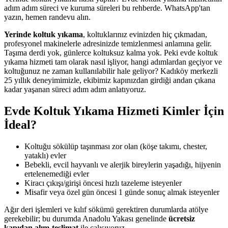
adım adım süreci ve kuruma süreleri bu rehberde. WhatsApp'tan
yazın, hemen randevu alın.
Yerinde koltuk yıkama
, koltuklarınız evinizden hiç çıkmadan,
profesyonel makinelerle adresinizde temizlenmesi anlamına gelir.
Taşıma derdi yok, günlerce koltuksuz kalma yok. Peki evde koltuk
yıkama hizmeti tam olarak nasıl işliyor, hangi adımlardan geçiyor ve
koltuğunuz ne zaman kullanılabilir hale geliyor? Kadıköy merkezli
25 yıllık deneyimimizle, ekibimiz kapınızdan girdiği andan çıkana
kadar yaşanan süreci adım adım anlatıyoruz.
Evde Koltuk Yıkama Hizmeti Kimler İçin
İdeal?
Koltuğu sökülüp taşınması zor olan (köşe takımı, chester,
yataklı) evler
Bebekli, evcil hayvanlı ve alerjik bireylerin yaşadığı, hijyenin
ertelenemediği evler
Kiracı çıkışı/girişi öncesi hızlı tazeleme isteyenler
Misafir veya özel gün öncesi 1 günde sonuç almak isteyenler
Ağır deri işlemleri ve kılıf sökümü gerektiren durumlarda atölye
gerekebilir; bu durumda Anadolu Yakası genelinde
ücretsiz
kapıdan alım-teslimat
ile çalışıyoruz.