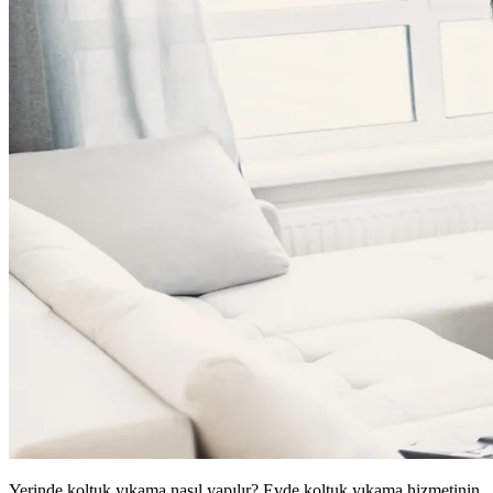
Yerinde koltuk yıkama nasıl yapılır? Evde koltuk yıkama hizmetinin