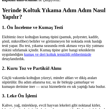
Yerinde Koltuk Yıkama Adım Adım Nasıl
Yapılır?
1. Ön İnceleme ve Kumaş Testi
Ekibimiz önce koltuğun kumaş tipini (pamuk, polyester, kadife,
şönil, mikrofiber) belirler ve görünmeyen bir noktada renk haslığı
testi yapar. Bu test, yıkama sırasında renk akması veya tüy yatması
riskini sıfırlamak içindir. Kumaş tipine göre hangi tekniklerin
uygulandığını
kumaş ve deri koltuk temizliği rehberimizde
detaylandırdık.
2. Kuru Toz ve Partikül Alımı
Güçlü vakumla koltuğun yüzeyi, minder altları ve dikiş araları
süpürülür. Bu adım atlanırsa toz, su ile birleşip çamurlaşır ve
kumaşın derinine iner — ucuz hizmetlerin en sık yaptığı hata budur.
3. Leke Ön İşlemi
Kahve, yağ, mürekkep, evcil hayvan lekeleri gibi noktasal kirler,