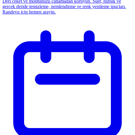
Deri ceket ve montunuzu çatlamadan koruyun. Süet, nubuk ve
gerçek deride temizleme, nemlendirme ve renk yenileme ipuçları.
Randevu icin hemen arayin.