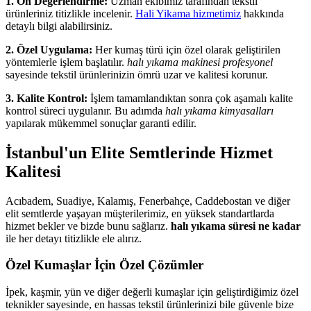
1. Ön Değerlendirme:
Uzman ekibimiz tarafından tekstil
ürünleriniz titizlikle incelenir.
Hali Yikama hizmetimiz
hakkında
detaylı bilgi alabilirsiniz.
2. Özel Uygulama:
Her kumaş türü için özel olarak geliştirilen
yöntemlerle işlem başlatılır.
halı yıkama makinesi profesyonel
sayesinde tekstil ürünlerinizin ömrü uzar ve kalitesi korunur.
3. Kalite Kontrol:
İşlem tamamlandıktan sonra çok aşamalı kalite
kontrol süreci uygulanır. Bu adımda
halı yıkama kimyasalları
yapılarak mükemmel sonuçlar garanti edilir.
İstanbul'un Elite Semtlerinde Hizmet
Kalitesi
Acıbadem, Suadiye, Kalamış, Fenerbahçe, Caddebostan ve diğer
elit semtlerde yaşayan müşterilerimiz, en yüksek standartlarda
hizmet bekler ve bizde bunu sağlarız.
halı yıkama süresi ne kadar
ile her detayı titizlikle ele alırız.
Özel Kumaşlar İçin Özel Çözümler
İpek, kaşmir, yün ve diğer değerli kumaşlar için geliştirdiğimiz özel
teknikler sayesinde, en hassas tekstil ürünlerinizi bile güvenle bize