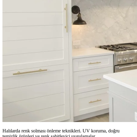
Halılarda renk solması önleme teknikleri. UV koruma, doğru
temizlik ürünleri ve renk sabitleyici uygulamalar.