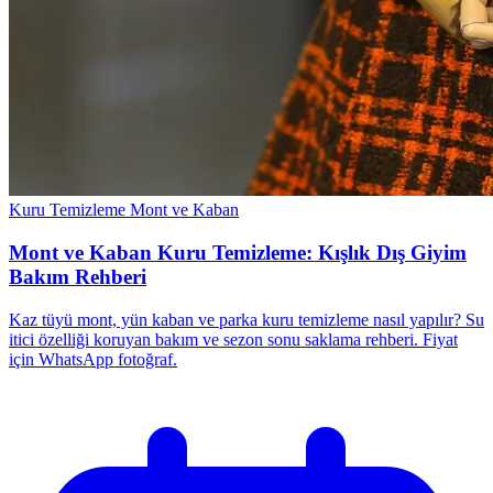
Kuru Temizleme
Mont ve Kaban
Mont ve Kaban Kuru Temizleme: Kışlık Dış Giyim
Bakım Rehberi
Kaz tüyü mont, yün kaban ve parka kuru temizleme nasıl yapılır? Su
itici özelliği koruyan bakım ve sezon sonu saklama rehberi. Fiyat
için WhatsApp fotoğraf.