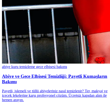
abiye kuru temizleme
gece elbisesi bakımı
Abiye ve Gece Elbisesi Temizliği: Payetli Kumaşların
Bakımı
Payetli, işlemeli ve tüllü abiyeleriniz nasıl temizlenir? Ter, makyaj ve
içecek lekelerine karşı profesyonel çözüm. Ücretsiz kapıdan alım ile
hemen arayın.