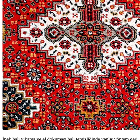
İpek halı yıkama ve el dokuması halı temizliğinde yanlış yöntem geri