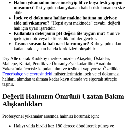
Halımı yıkamadan önce inceleyip lif ve boya testi yapıyor
musunuz?
Test yapılmadan yıkanan halıda risk tamamen size
aittir.
İpek ve el dokuması halılar makine hattına mı giriyor,
elde mi yıkanıyor?
“Hepsi aynı makinede” cevabı, değerli
halı için uyarı işaretidir.
Kullanılan deterjanın pH değeri life uygun mu?
Yün ve
ipek için nötr veya hafif asidik ürünler gerekir.
Taşıma sırasında halı nasıl korunuyor?
Rulo yapılmadan
katlanarak taşınan halıda kırık izleri oluşabilir.
Dry Alle olarak Kadıköy merkezimizden Ataşehir, Üsküdar,
Maltepe, Kartal, Pendik ve Ümraniye’ye kadar tüm Anadolu
Yakası’nda ücretsiz kapıdan alım ve teslimat yapıyoruz. Özellikle
Fenerbahçe ve çevresindeki
müşterilerimizin ipek ve el dokuması
halıları, alımdan teslimata kadar kayıt altında ve sigortalı süreçle
taşınır.
Değerli Halınızın Ömrünü Uzatan Bakım
Alışkanlıkları
Profesyonel yıkamalar arasında halınızı korumak için:
Halıyı yılda bir-iki kez 180 derece döndürerek güneş ve