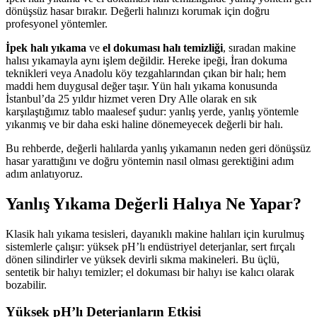
dönüşsüz hasar bırakır. Değerli halınızı korumak için doğru
profesyonel yöntemler.
İpek halı yıkama
ve
el dokuması halı temizliği
, sıradan makine
halısı yıkamayla aynı işlem değildir. Hereke ipeği, İran dokuma
teknikleri veya Anadolu köy tezgahlarından çıkan bir halı; hem
maddi hem duygusal değer taşır. Yün halı yıkama konusunda
İstanbul’da 25 yıldır hizmet veren Dry Alle olarak en sık
karşılaştığımız tablo maalesef şudur: yanlış yerde, yanlış yöntemle
yıkanmış ve bir daha eski haline dönemeyecek değerli bir halı.
Bu rehberde, değerli halılarda yanlış yıkamanın neden geri dönüşsüz
hasar yarattığını ve doğru yöntemin nasıl olması gerektiğini adım
adım anlatıyoruz.
Yanlış Yıkama Değerli Halıya Ne Yapar?
Klasik halı yıkama tesisleri, dayanıklı makine halıları için kurulmuş
sistemlerle çalışır: yüksek pH’lı endüstriyel deterjanlar, sert fırçalı
dönen silindirler ve yüksek devirli sıkma makineleri. Bu üçlü,
sentetik bir halıyı temizler; el dokuması bir halıyı ise kalıcı olarak
bozabilir.
Yüksek pH’lı Deterjanların Etkisi