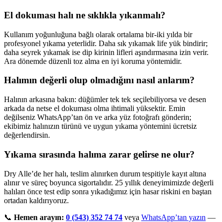
El dokuması halı ne sıklıkla yıkanmalı?
Kullanım yoğunluğuna bağlı olarak ortalama bir-iki yılda bir
profesyonel yıkama yeterlidir. Daha sık yıkamak life yük bindirir;
daha seyrek yıkamak ise dip kirinin lifleri aşındırmasına izin verir.
Ara dönemde düzenli toz alma en iyi koruma yöntemidir.
Halımın değerli olup olmadığını nasıl anlarım?
Halının arkasına bakın: düğümler tek tek seçilebiliyorsa ve desen
arkada da netse el dokuması olma ihtimali yüksektir. Emin
değilseniz WhatsApp’tan ön ve arka yüz fotoğrafı gönderin;
ekibimiz halınızın türünü ve uygun yıkama yöntemini ücretsiz
değerlendirsin.
Yıkama sırasında halıma zarar gelirse ne olur?
Dry Alle’de her halı, teslim alınırken durum tespitiyle kayıt altına
alınır ve süreç boyunca sigortalıdır. 25 yıllık deneyimimizde değerli
halıları önce test edip sonra yıkadığımız için hasar riskini en baştan
ortadan kaldırıyoruz.
📞
Hemen arayın:
0 (543) 352 74 74
veya
WhatsApp’tan yazın
—