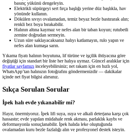
basınç yükünü dengeleyin.
Elektrikli süpürgeyi sert fırça başlığı yerine düz başlıkla, hav
yönünde kullanın.
Dökülen sıvıyı ovalamadan, temiz beyaz bezle bastırarak alın;
renkli bez boya bırakabilir.
Halının altına kaymaz ve nefes alan bir taban koyun; rutubetli
zemine doğrudan sermeyin.
Uzun süre saklayacaksanız halıyı katlamayın, rulo yapın ve
nefes alan kumaşa sarın.
Yıkama fiyatı halının boyutuna, lif türüne ve işçilik ihtiyacına göre
değiştiği için standart bir liste her halıya uymaz. Güncel aralıklar için
fiyatlar sayfamızı
inceleyebilirsiniz; net rakam için en hızlı yol,
WhatsApp’tan halınızın fotoğrafını göndermenizdir — dakikalar
içinde net fiyat bilgisi alırsınız.
Sıkça Sorulan Sorular
İpek halı evde yıkanabilir mi?
Hayır, önermiyoruz. İpek lifi suya, ısıya ve alkali deterjana karşı çok
hassastır; evde yapılan müdahale renk akması, parlaklık kaybı ve
deformasyonla sonuçlanabilir. İpek halıda leke oluştuğunda
ovalamadan kuru bezle fazlalığı alın ve profesyonel destek isteyin.