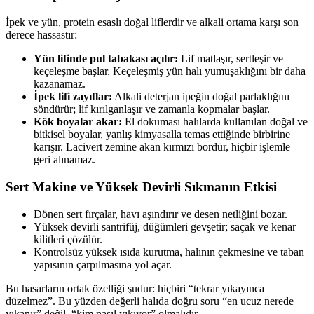
İpek ve yün, protein esaslı doğal liflerdir ve alkali ortama karşı son
derece hassastır:
Yün lifinde pul tabakası açılır:
Lif matlaşır, sertleşir ve
keçeleşme başlar. Keçeleşmiş yün halı yumuşaklığını bir daha
kazanamaz.
İpek lifi zayıflar:
Alkali deterjan ipeğin doğal parlaklığını
söndürür; lif kırılganlaşır ve zamanla kopmalar başlar.
Kök boyalar akar:
El dokuması halılarda kullanılan doğal ve
bitkisel boyalar, yanlış kimyasalla temas ettiğinde birbirine
karışır. Lacivert zemine akan kırmızı bordür, hiçbir işlemle
geri alınamaz.
Sert Makine ve Yüksek Devirli Sıkmanın Etkisi
Dönen sert fırçalar, havı aşındırır ve desen netliğini bozar.
Yüksek devirli santrifüj, düğümleri gevşetir; saçak ve kenar
kilitleri çözülür.
Kontrolsüz yüksek ısıda kurutma, halının çekmesine ve taban
yapısının çarpılmasına yol açar.
Bu hasarların ortak özelliği şudur: hiçbiri “tekrar yıkayınca
düzelmez”. Bu yüzden değerli halıda doğru soru “en ucuz nerede
yıkanır” değil, “kim nasıl yıkıyor” olmalıdır.