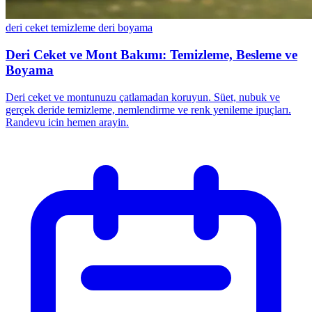
deri ceket temizleme
deri boyama
Deri Ceket ve Mont Bakımı: Temizleme, Besleme ve
Boyama
Deri ceket ve montunuzu çatlamadan koruyun. Süet, nubuk ve
gerçek deride temizleme, nemlendirme ve renk yenileme ipuçları.
Randevu icin hemen arayin.