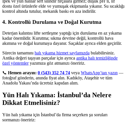
İpek ve yün halılar sert silindir fırçalara girmez; düşük pH’lı, lif
dostu özel ürünlerle elde ve yumuşak ekipmanla yıkanır. Su sıcaklığı
kontrol altında tutulur, mekanik baskı en aza indirilir.
4. Kontrollü Durulama ve Doğal Kurutma
Deterjan kalıntısı lifte sertleşme yaptığı için durulama en az yıkama
kadar önemlidir. Kurutma; sıkma devrine değil, kontrollü hava
akımına ve doğal kurumaya dayanır. Saçaklar ayrıca elden geçirilir.
Sürecin tamamını
halı yıkama hizmet sayfamızda
bulabilirsiniz.
Antika değeri taşıyan parçalar için ayrıca
antika halı temizliğinde
özel yöntemler
yazımıza göz atmanızı öneririz.
📞
Hemen arayın:
0 (543) 352 74 74
veya
WhatsApp’tan yazın
—
fotoğraf gönderin, anında fiyat alın. Kadıköy, Ataşehir ve tüm
Anadolu Yakası’nda ücretsiz kapıdan alım.
Yün Halı Yıkama: İstanbul’da Nelere
Dikkat Etmelisiniz?
Yün halı yıkama için İstanbul’da firma seçerken şu soruları
sormanızı öneririz: