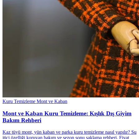
Kuru Temizleme
Mont ve Kaban
Mont ve Kaban Kuru Temizleme: Kışlık Dış Giyim
Bakım Rehberi
Kaz tüyü mont, yün kaban ve parka kuru temizleme nasıl yapılır? Su
itici özelliği koruyan bakım ve sezon sonu saklama rehberi. Fiyat