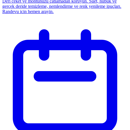
Deri ceket ve montunuzu çatlamadan koruyun. Süet, nubuk ve
gerçek deride temizleme, nemlendirme ve renk yenileme ipuçları.
Randevu icin hemen arayin.