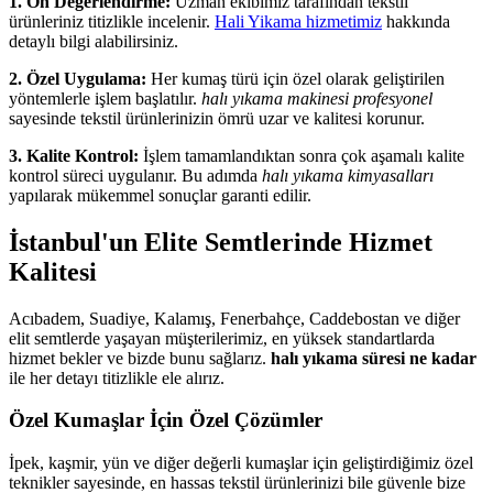
1. Ön Değerlendirme:
Uzman ekibimiz tarafından tekstil
ürünleriniz titizlikle incelenir.
Hali Yikama hizmetimiz
hakkında
detaylı bilgi alabilirsiniz.
2. Özel Uygulama:
Her kumaş türü için özel olarak geliştirilen
yöntemlerle işlem başlatılır.
halı yıkama makinesi profesyonel
sayesinde tekstil ürünlerinizin ömrü uzar ve kalitesi korunur.
3. Kalite Kontrol:
İşlem tamamlandıktan sonra çok aşamalı kalite
kontrol süreci uygulanır. Bu adımda
halı yıkama kimyasalları
yapılarak mükemmel sonuçlar garanti edilir.
İstanbul'un Elite Semtlerinde Hizmet
Kalitesi
Acıbadem, Suadiye, Kalamış, Fenerbahçe, Caddebostan ve diğer
elit semtlerde yaşayan müşterilerimiz, en yüksek standartlarda
hizmet bekler ve bizde bunu sağlarız.
halı yıkama süresi ne kadar
ile her detayı titizlikle ele alırız.
Özel Kumaşlar İçin Özel Çözümler
İpek, kaşmir, yün ve diğer değerli kumaşlar için geliştirdiğimiz özel
teknikler sayesinde, en hassas tekstil ürünlerinizi bile güvenle bize