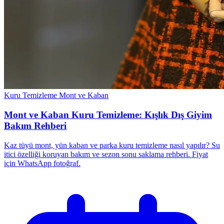
Kuru Temizleme
Mont ve Kaban
Mont ve Kaban Kuru Temizleme: Kışlık Dış Giyim
Bakım Rehberi
Kaz tüyü mont, yün kaban ve parka kuru temizleme nasıl yapılır? Su
itici özelliği koruyan bakım ve sezon sonu saklama rehberi. Fiyat
için WhatsApp fotoğraf.