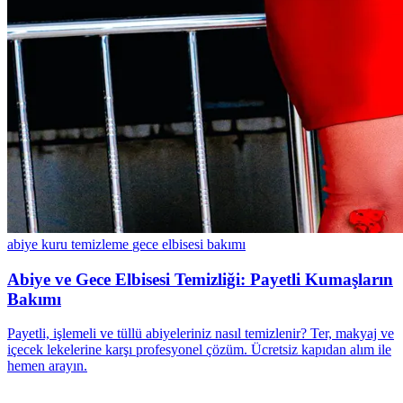
abiye kuru temizleme
gece elbisesi bakımı
Abiye ve Gece Elbisesi Temizliği: Payetli Kumaşların
Bakımı
Payetli, işlemeli ve tüllü abiyeleriniz nasıl temizlenir? Ter, makyaj ve
içecek lekelerine karşı profesyonel çözüm. Ücretsiz kapıdan alım ile
hemen arayın.