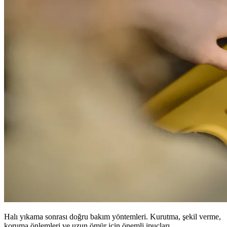
Halı yıkama sonrası doğru bakım yöntemleri. Kurutma, şekil verme,
koruma önlemleri ve uzun ömür için önemli ipuçları.